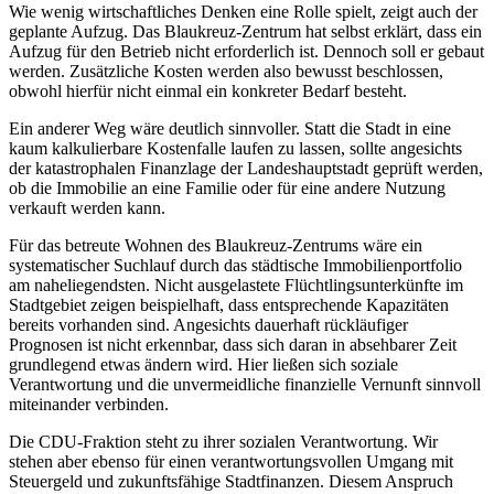
Wie wenig wirtschaftliches Denken eine Rolle spielt, zeigt auch der
geplante Aufzug. Das Blaukreuz-Zentrum hat selbst erklärt, dass ein
Aufzug für den Betrieb nicht erforderlich ist. Dennoch soll er gebaut
werden. Zusätzliche Kosten werden also bewusst beschlossen,
obwohl hierfür nicht einmal ein konkreter Bedarf besteht.
Ein anderer Weg wäre deutlich sinnvoller. Statt die Stadt in eine
kaum kalkulierbare Kostenfalle laufen zu lassen, sollte angesichts
der katastrophalen Finanzlage der Landeshauptstadt geprüft werden,
ob die Immobilie an eine Familie oder für eine andere Nutzung
verkauft werden kann.
Für das betreute Wohnen des Blaukreuz-Zentrums wäre ein
systematischer Suchlauf durch das städtische Immobilienportfolio
am naheliegendsten. Nicht ausgelastete Flüchtlingsunterkünfte im
Stadtgebiet zeigen beispielhaft, dass entsprechende Kapazitäten
bereits vorhanden sind. Angesichts dauerhaft rückläufiger
Prognosen ist nicht erkennbar, dass sich daran in absehbarer Zeit
grundlegend etwas ändern wird. Hier ließen sich soziale
Verantwortung und die unvermeidliche finanzielle Vernunft sinnvoll
miteinander verbinden.
Die CDU-Fraktion steht zu ihrer sozialen Verantwortung. Wir
stehen aber ebenso für einen verantwortungsvollen Umgang mit
Steuergeld und zukunftsfähige Stadtfinanzen. Diesem Anspruch